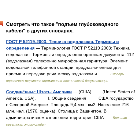
Смотреть что такое "подъем глубоководного
кабеля" в других словарях:
ГОСТ Р 52119-2003: Техника водолазная. Термины и
определения
— Терминология ГОСТ Р 52119 2003: Техника
водолазная. Термины и определения оригинал документа: 112
(водолазная) телефонно микрофонная гарнитура: Элемент
водолазной телефонной станции, предназначенный для
приема и передачи речи между водолазом и… …
Словарь-
справочник терминов нормативно-технической документации
Соединённые Штаты Америки
— (США) (United States of
America, USA). I. Общие сведения США государство
в Северной Америке. Площадь 9,4 млн. км2. Население 216
млн. чел. (1976, оценка). Столица г. Вашингтон. В
административном отношении территория США …
Большая
советская энциклопедия