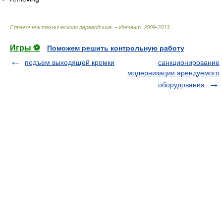
Справочник технического переводчика. – Интент
.
2009-2013
.
Игры ⚽
Поможем решить контрольную работу
подъем выходящей кромки
санкционирование
модернизации арендуемого
оборудования